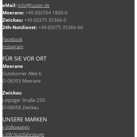
eMail:
info@huster.de
Meerane:
+49 (0)3764 1800-0
Zwickau:
+49 (0)375 35366-0
24h-Notdienst:
+49 (0)375 35366-66
Facebook
Instagram
FÜR SIE VOR ORT
Meerane
Guteborner Allee 6
D-08393 Meerane
Zwickau
Leipziger Straße 250
D-08058 Zwickau
UNSERE MARKEN
Volkswagen
VW Nutzfahrzeuge