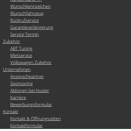
Wunschkennzeichen
that implements Countable in
Wunschfahrzeug
/www/htdocs/w0181936/wp-
Rückrufservice
Garantieverlängerung
content/themes/induxo-
Service Termin
child/template-
Zubehör
ABT Tuning
parts/footer/footer.php
on
Mietservice
line
110
Volkswagen Zubehör
0
Unternehmen
Ansprechpartner
Sponsoring
Aktionen bei Huster
Karriere
Bewerbungsformular
Kontakt
Kontakt & Öffnungszeiten
Kontaktformular