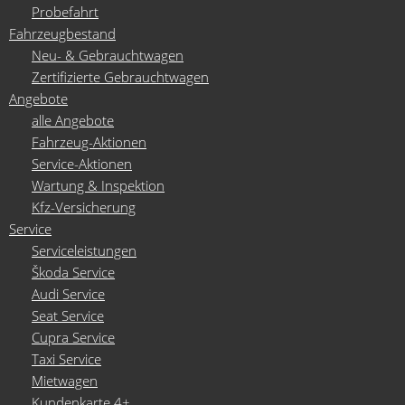
Probefahrt
Fahrzeugbestand
Neu- & Gebrauchtwagen
Zertifizierte Gebrauchtwagen
Gemerkte Fahrzeuge
Angebote
alle Angebote
Notice
: Undefined index:
Fahrzeug-Aktionen
rememberedVehicles in
Service-Aktionen
Wartung & Inspektion
/www/htdocs/w0181936/wp-
Kfz-Versicherung
content/themes/induxo-
Service
child/template-
Serviceleistungen
Škoda Service
parts/footer/footer.php
on
Audi Service
line
110
Seat Service
Cupra Service
Taxi Service
Warning
: count(): Parameter
Mietwagen
must be an array or an object
Kundenkarte 4+