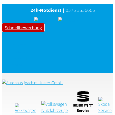
24h-Notdienst |
0375 3536666
Schnellbewerbung
|
Datenschutz
|
Impressum
|
Facebook
Instagram
|
Whatsapp