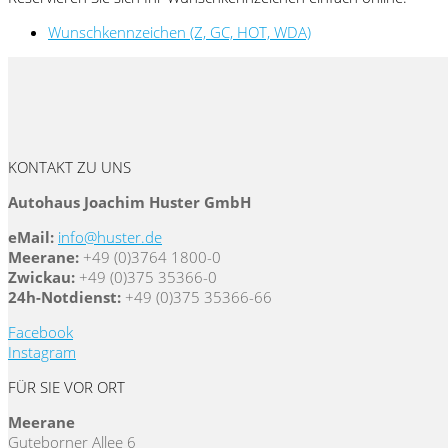
Wunschkennzeichen (Z, GC, HOT, WDA)
KONTAKT ZU UNS
Autohaus Joachim Huster GmbH
eMail:
info@huster.de
Meerane:
+49 (0)3764 1800-0
Zwickau:
+49 (0)375 35366-0
24h-Notdienst:
+49 (0)375 35366-66
Facebook
Instagram
FÜR SIE VOR ORT
Meerane
Guteborner Allee 6