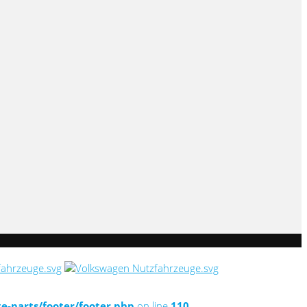
-parts/footer/footer.php
on line
110