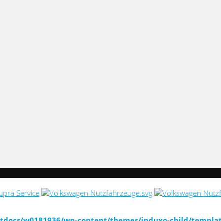
docs/w0181936/wp-content/themes/induxo-child/template