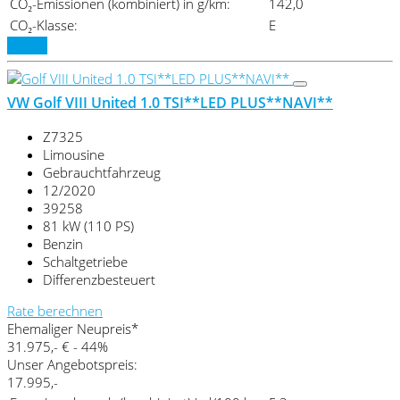
CO₂-Emissionen (kombiniert) in g/km:
142,0
CO₂-Klasse:
E
Details
VW Golf VIII United 1.0 TSI**LED PLUS**NAVI**
Z7325
Limousine
Gebrauchtfahrzeug
12/2020
39258
81 kW (110 PS)
Benzin
Schaltgetriebe
Differenzbesteuert
Rate berechnen
Ehemaliger Neupreis*
31.975,- €
- 44%
Unser Angebotspreis:
17.995,-