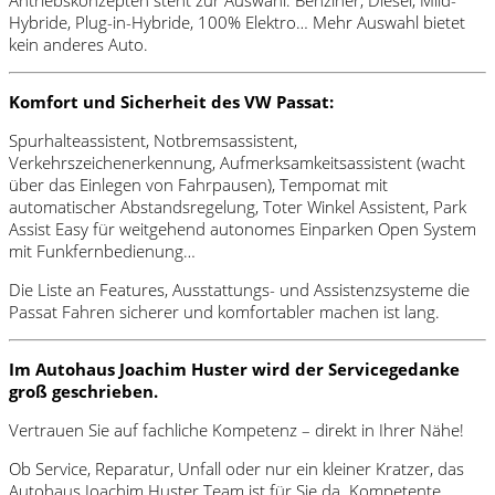
Antriebskonzepten steht zur Auswahl. Benziner, Diesel, Mild-
Hybride, Plug-in-Hybride, 100% Elektro… Mehr Auswahl bietet
kein anderes Auto.
Komfort und Sicherheit des VW Passat:
Spurhalteassistent, Notbremsassistent,
Verkehrszeichenerkennung, Aufmerksamkeitsassistent (wacht
über das Einlegen von Fahrpausen), Tempomat mit
automatischer Abstandsregelung, Toter Winkel Assistent, Park
Assist Easy für weitgehend autonomes Einparken Open System
mit Funkfernbedienung…
Die Liste an Features, Ausstattungs- und Assistenzsysteme die
Passat Fahren sicherer und komfortabler machen ist lang.
Im Autohaus Joachim Huster wird der Servicegedanke
groß geschrieben.
Vertrauen Sie auf fachliche Kompetenz – direkt in Ihrer Nähe!
Ob Service, Reparatur, Unfall oder nur ein kleiner Kratzer, das
Autohaus Joachim Huster Team ist für Sie da. Kompetente