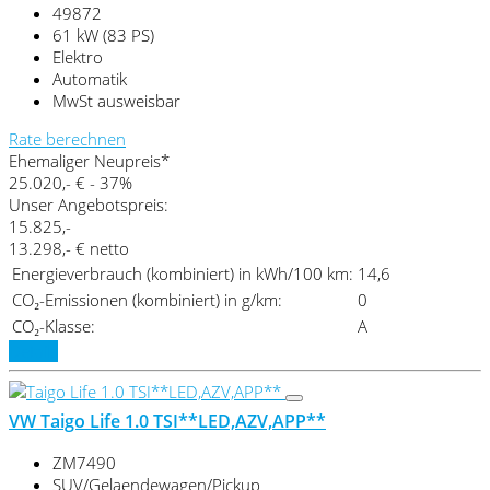
49872
61 kW (83 PS)
Elektro
Automatik
MwSt ausweisbar
Rate berechnen
Ehemaliger Neupreis*
25.020,- €
- 37%
Unser Angebotspreis:
15.825,-
13.298,- € netto
Energieverbrauch (kombiniert) in kWh/100 km:
14,6
CO₂-Emissionen (kombiniert) in g/km:
0
CO₂-Klasse:
A
Details
VW Taigo Life 1.0 TSI**LED,AZV,APP**
ZM7490
SUV/Gelaendewagen/Pickup