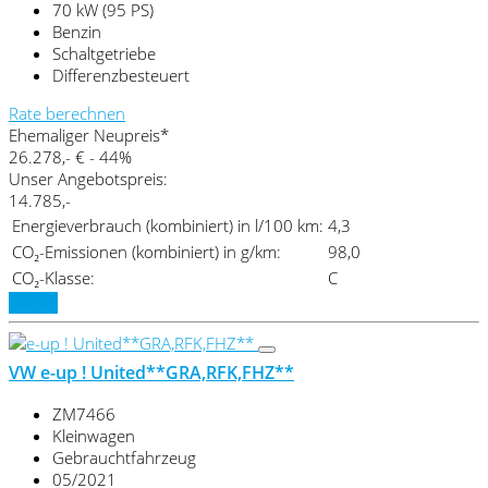
70 kW (95 PS)
Benzin
Schaltgetriebe
Differenzbesteuert
Rate berechnen
Ehemaliger Neupreis*
26.278,- €
- 44%
Unser Angebotspreis:
14.785,-
Energieverbrauch (kombiniert) in l/100 km:
4,3
CO₂-Emissionen (kombiniert) in g/km:
98,0
CO₂-Klasse:
C
Details
VW e-up ! United**GRA,RFK,FHZ**
ZM7466
Kleinwagen
Gebrauchtfahrzeug
05/2021