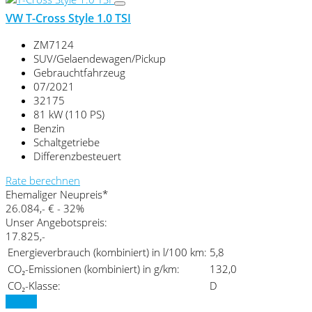
VW T-Cross Style 1.0 TSI
ZM7124
SUV/Gelaendewagen/Pickup
Gebrauchtfahrzeug
07/2021
32175
81 kW (110 PS)
Benzin
Schaltgetriebe
Differenzbesteuert
Rate berechnen
Ehemaliger Neupreis*
26.084,- €
- 32%
Unser Angebotspreis:
17.825,-
Energieverbrauch (kombiniert) in l/100 km:
5,8
CO₂-Emissionen (kombiniert) in g/km:
132,0
CO₂-Klasse:
D
Details