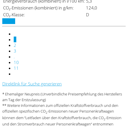
Energieverbrauch (kombiniert) in l/100 km:
5,3
CO₂-Emissionen (kombiniert) in g/km:
124,0
CO₂-Klasse:
D
Details
1
2
3
.
10
11
Direktlink für Suche generieren
* Ehemaliger Neupreis (Unverbindliche Preisempfehlung des Herstellers
am Tag der Erstzulassung)
** Weitere Informationen zum offiziellen Kraftstoffverbrauch und den
offiziellen spezifischen CO
-Emissionen neuer Personenkraftwagen
2
können dem “Leitfaden über den Kraftstoffverbrauch, die CO
-Emission
2
und den Stromverbrauch neuer Personenkraftwagen“ entnommen