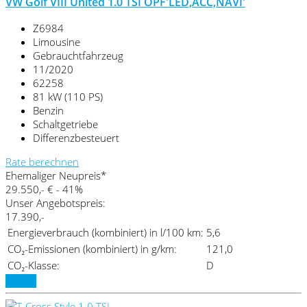
VW Golf VIII United 1.0 TSI OPF'LED,ACC,NAVI'
Z6984
Limousine
Gebrauchtfahrzeug
11/2020
62258
81 kW (110 PS)
Benzin
Schaltgetriebe
Differenzbesteuert
Rate berechnen
Ehemaliger Neupreis*
29.550,- €
- 41%
Unser Angebotspreis:
17.390,-
Energieverbrauch (kombiniert) in l/100 km:
5,6
CO₂-Emissionen (kombiniert) in g/km:
121,0
CO₂-Klasse:
D
Details