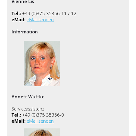
Vienne Lis
Tel.:
+49 (0)375 35366-11 /-12
eMail:
eMail senden
Information
Annett Wuttke
Serviceassistenz
Tel.:
+49 (0)375 35366-0
eMail:
eMail senden